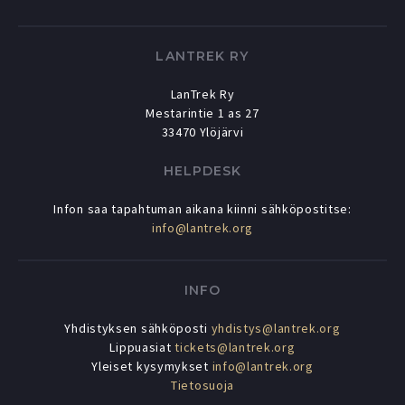
LANTREK RY
LanTrek Ry
Mestarintie 1 as 27
33470 Ylöjärvi
HELPDESK
Infon saa tapahtuman aikana kiinni sähköpostitse:
info@lantrek.org
INFO
Yhdistyksen sähköposti
yhdistys@lantrek.org
Lippuasiat
tickets@lantrek.org
Yleiset kysymykset
info@lantrek.org
Tietosuoja