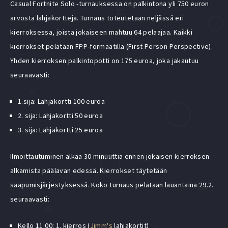
Casual Fortnite Solo -turnauksessa on palkintona yli 750 euron
arvosta lahjakortteja. Turnaus toteutetaan neljässä eri
kierroksessa, joista jokaiseen mahtuu 64 pelaajaa. Kaikki
kierrokset pelataan FPP-formaatilla (First Person Perspective).
Yhden kierroksen palkintopotti on 175 euroa, joka jakautuu
seuraavasti:
1.sija: Lahjakortti 100 euroa
2. sija: Lahjakortti 50 euroa
3. sija: Lahjakortti 25 euroa
Ilmoittautuminen alkaa 30 minuuttia ennen jokaisen kierroksen
alkamista päälavan edessä. Kierrokset täytetään
saapumisjärjestyksessä. Koko turnaus pelataan lauantaina 29.2.
seuraavasti:
Kello 11.00: 1. kierros (
Jimm's
lahjakortit)